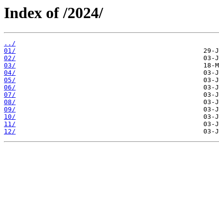
Index of /2024/
../
01/
02/
03/
04/
05/
06/
07/
08/
09/
10/
11/
12/