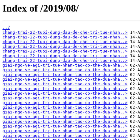
Index of /2019/08/
../
chang-trai-22-tuoi-dung-dau-de-che-tri-tue-nhan..>
chang-trai-22-tuoi-dung-dau-de-che-tri-tue-nhan..>
chang-trai-22-tuoi-dung-dau-de-che-tri-tue-nhan..>
chang-trai-22-tuoi-dung-dau-de-che-tri-tue-nhan..>
chang-trai-22-tuoi-dung-dau-de-che-tri-tue-nhan..>
chang-trai-22-tuoi-dung-dau-de-che-tri-tue-nhan..>
chang-trai-22-tuoi-dung-dau-de-che-tri-tue-nhan..>
giai-ngo-ve-agi-tri-tue-nhan-tao-co-the-dua-nha..>
giai-ngo-ve-agi-tri-tue-nhan-tao-co-the-dua-nha..>
giai-ngo-ve-agi-tri-tue-nhan-tao-co-the-dua-nha..>
giai-ngo-ve-agi-tri-tue-nhan-tao-co-the-dua-nha..>
giai-ngo-ve-agi-tri-tue-nhan-tao-co-the-dua-nha..>
giai-ngo-ve-agi-tri-tue-nhan-tao-co-the-dua-nha..>
giai-ngo-ve-agi-tri-tue-nhan-tao-co-the-dua-nha..>
giai-ngo-ve-agi-tri-tue-nhan-tao-co-the-dua-nha..>
giai-ngo-ve-agi-tri-tue-nhan-tao-co-the-dua-nha..>
giai-ngo-ve-agi-tri-tue-nhan-tao-co-the-dua-nha..>
giai-ngo-ve-agi-tri-tue-nhan-tao-co-the-dua-nha..>
giai-ngo-ve-agi-tri-tue-nhan-tao-co-the-dua-nha..>
giai-ngo-ve-agi-tri-tue-nhan-tao-co-the-dua-nha..>
giai-ngo-ve-agi-tri-tue-nhan-tao-co-the-dua-nha..>
giai-ngo-ve-agi-tri-tue-nhan-tao-co-the-dua-nha..>
giai-ngo-ve-agi-tri-tue-nhan-tao-co-the-dua-nha..>