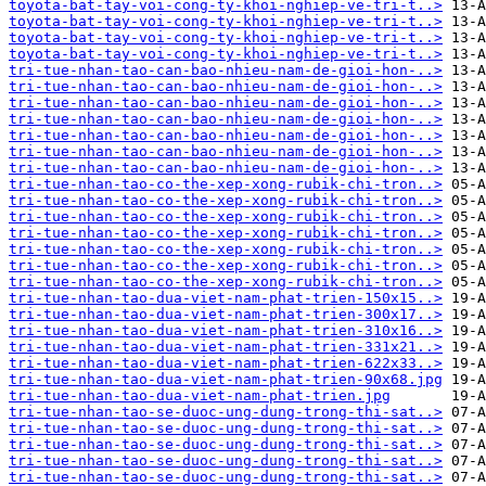
toyota-bat-tay-voi-cong-ty-khoi-nghiep-ve-tri-t..>
toyota-bat-tay-voi-cong-ty-khoi-nghiep-ve-tri-t..>
toyota-bat-tay-voi-cong-ty-khoi-nghiep-ve-tri-t..>
toyota-bat-tay-voi-cong-ty-khoi-nghiep-ve-tri-t..>
tri-tue-nhan-tao-can-bao-nhieu-nam-de-gioi-hon-..>
tri-tue-nhan-tao-can-bao-nhieu-nam-de-gioi-hon-..>
tri-tue-nhan-tao-can-bao-nhieu-nam-de-gioi-hon-..>
tri-tue-nhan-tao-can-bao-nhieu-nam-de-gioi-hon-..>
tri-tue-nhan-tao-can-bao-nhieu-nam-de-gioi-hon-..>
tri-tue-nhan-tao-can-bao-nhieu-nam-de-gioi-hon-..>
tri-tue-nhan-tao-can-bao-nhieu-nam-de-gioi-hon-..>
tri-tue-nhan-tao-co-the-xep-xong-rubik-chi-tron..>
tri-tue-nhan-tao-co-the-xep-xong-rubik-chi-tron..>
tri-tue-nhan-tao-co-the-xep-xong-rubik-chi-tron..>
tri-tue-nhan-tao-co-the-xep-xong-rubik-chi-tron..>
tri-tue-nhan-tao-co-the-xep-xong-rubik-chi-tron..>
tri-tue-nhan-tao-co-the-xep-xong-rubik-chi-tron..>
tri-tue-nhan-tao-co-the-xep-xong-rubik-chi-tron..>
tri-tue-nhan-tao-dua-viet-nam-phat-trien-150x15..>
tri-tue-nhan-tao-dua-viet-nam-phat-trien-300x17..>
tri-tue-nhan-tao-dua-viet-nam-phat-trien-310x16..>
tri-tue-nhan-tao-dua-viet-nam-phat-trien-331x21..>
tri-tue-nhan-tao-dua-viet-nam-phat-trien-622x33..>
tri-tue-nhan-tao-dua-viet-nam-phat-trien-90x68.jpg
tri-tue-nhan-tao-dua-viet-nam-phat-trien.jpg
tri-tue-nhan-tao-se-duoc-ung-dung-trong-thi-sat..>
tri-tue-nhan-tao-se-duoc-ung-dung-trong-thi-sat..>
tri-tue-nhan-tao-se-duoc-ung-dung-trong-thi-sat..>
tri-tue-nhan-tao-se-duoc-ung-dung-trong-thi-sat..>
tri-tue-nhan-tao-se-duoc-ung-dung-trong-thi-sat..>